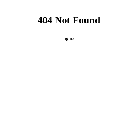
网站地图
上海宿橙网站建设
首页
网站建设
小程序开发
网站优化
企业邮箱
案例展示
新闻资讯
关于宿橙
加入我们
阿里企业邮箱
够安全，才够放心
当前位置：
首页
>
企业邮箱
>
阿里企业邮箱