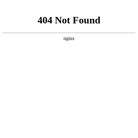
网站地图
上海宿橙网站建设
首页
网站建设
小程序开发
网站优化
企业邮箱
案例展示
新闻资讯
关于宿橙
加入我们
云服务器品牌
对高端网站的研究与追求从未停止
您当前位置：
首页
>>
云服务器品牌