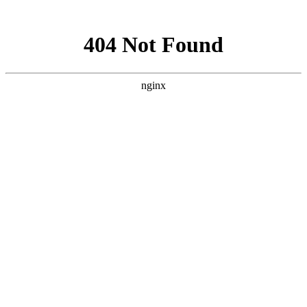
网站地图
上海宿橙网站建设
首页
网站建设
小程序开发
网站优化
企业邮箱
案例展示
新闻资讯
关于宿橙
加入我们
关键词排名
对高端网站的研究与追求从未停止
您当前位置：
首页
>>
关键词排名