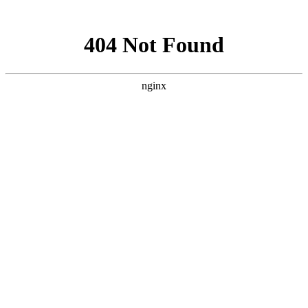
网站地图
上海宿橙网站建设
首页
网站建设
小程序开发
网站优化
企业邮箱
案例展示
新闻资讯
关于宿橙
加入我们
云服务器有哪些优势
对高端网站的研究与追求从未停止
您当前位置：
首页
>>
云服务器有哪些优势